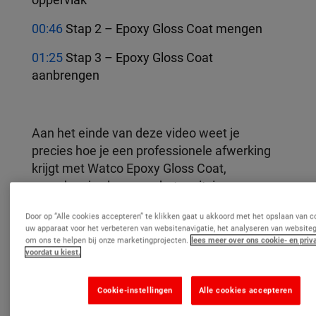
00:46
Stap 2 – Epoxy Gloss Coat mengen
01:25
Stap 3 – Epoxy Gloss Coat
aanbrengen
Aan het einde van deze video weet je
precies hoe je een professionele afwerking
krijgt met Watco Epoxy Gloss Coat,
waardoor je vloeren er beter uitzien en
langer meegaan.
Door op “Alle cookies accepteren” te klikken gaat u akkoord met het opslaan van c
uw apparaat voor het verbeteren van websitenavigatie, het analyseren van website
om ons te helpen bij onze marketingprojecten.
lees meer over ons cookie- en priv
voordat u kiest.
Vergeet niet te liken, te reageren en je te
abonneren voor meer tips en tutorials!
Cookie-instellingen
Alle cookies accepteren