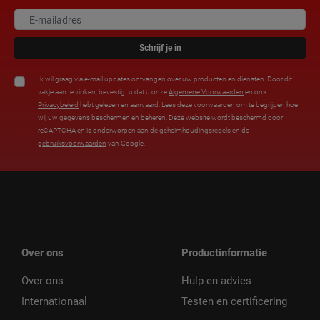
Schrijf je in
Ik wil graag via e-mail updates ontvangen over uw producten en diensten. Door dit
vakje aan te vinken, bevestigt u dat u onze
Algemene Voorwaarden
en ons
Privacybeleid
hebt gelezen en aanvaard. Lees deze voorwaarden om te begrijpen hoe
wij uw gegevens beschermen en beheren. Deze website wordt beschermd door
reCAPTCHA en is onderworpen aan de
geheimhoudingsregels
en de
gebruiksvoorwaarden
van Google.
Over ons
Productinformatie
Over ons
Hulp en advies
Internationaal
Testen en certificering