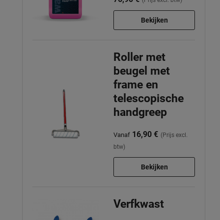
Bekijken
Roller met
beugel met
frame en
telescopische
handgreep
16,90 €
Vanaf
(Prijs excl.
btw)
Bekijken
Verfkwast