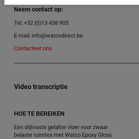
Neem contact op:
Tel: +32 (0)13 458 905
E-mail:
info@watcodirect.be
Contacteer ons
__________________________________________________
Video transcriptie
HOE TE BEREIKEN
Een slijtvaste gelakte vloer voor zwaar
belaste ruimtes met Watco Epoxy Gloss