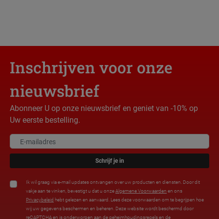
Inschrijven voor onze
nieuwsbrief
Abonneer U op onze nieuwsbrief en geniet van -10% op
Uw eerste bestelling.
Schrijf je in
Ik wil graag via e-mail updates ontvangen over uw producten en diensten. Door dit
vakje aan te vinken, bevestigt u dat u onze
Algemene Voorwaarden
en ons
Privacybeleid
hebt gelezen en aanvaard. Lees deze voorwaarden om te begrijpen hoe
wij uw gegevens beschermen en beheren. Deze website wordt beschermd door
reCAPTCHA en is onderworpen aan de
geheimhoudingsregels
en de