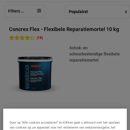
Filters ...
Concrex Flex - Flexibele Reparatiemortel 10 kg
(18)
Schok- en
scheurbestendige flexibele
reparatiemortel
224,90 €
Vergelijken
(Prijs excl. btw)
Door op “Alle cookies accepteren” te klikken gaat u akkoord met het opslaan
van cookies op uw apparaat voor het verbeteren van websitenavigatie, het