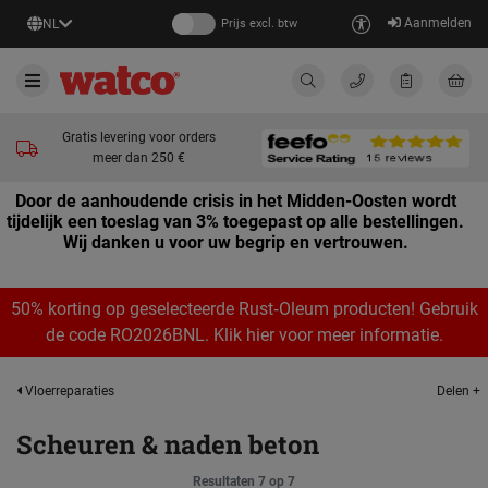
Aanmelden
NL
Prijs excl. btw
Gratis levering voor orders
meer dan 250 €
Door de aanhoudende crisis in het Midden-Oosten wordt
tijdelijk een toeslag van 3% toegepast op alle bestellingen.
Wij danken u voor uw begrip en vertrouwen.
50% korting op geselecteerde Rust‑Oleum producten! Gebruik
de code RO2026BNL. Klik hier voor meer informatie.
Delen +
Vloerreparaties
Scheuren & naden beton
Resultaten 7 op 7