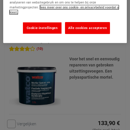
analyseren van websitegebruik en om ons te helpen bij onze
Product bekijken
marketingprojecten.
lees meer over ons cookie- en privacybeleid voordat u
kiest.
Toevoegen aan mijn offertes
Cookie-instellingen
Alle cookies accepteren
Flexibele voegreparatie
(10)
Voor het snel en eenvoudig
repareren van gebroken
uitzettingsvoegen. Een
polyaspartische mortel.
133,90 €
Vergelijken