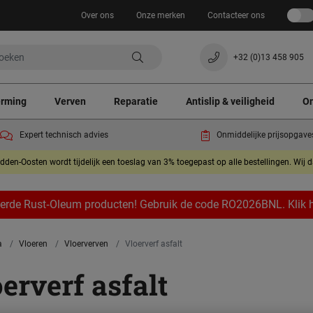
Over ons
Onze merken
Contacteer ons
+32 (0)13 458 905
erming
Verven
Reparatie
Antislip & veiligheid
On
Expert technisch advies
Onmiddelijke prijsopgave
dden-Oosten wordt tijdelijk een toeslag van 3% toegepast op alle bestellingen. Wij 
eerde Rust‑Oleum producten! Gebruik de code RO2026BNL. Klik hi
a
Vloeren
Vloerverven
Vloerverf asfalt
erverf asfalt