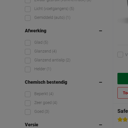
Licht (voetgangers)
(5)
Gemiddeld (auto)
(1)
Afwerking
Glad
(5)
Glanzend
(4)
V
Glanzend antislip
(2)
Helder
(1)
Chemisch bestendig
To
Beperkt
(4)
Zeer goed
(4)
Safe
Goed
(3)
Versie