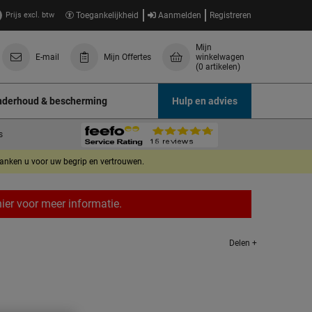
Prijs excl. btw
Toegankelijkheid
Aanmelden
Registreren
Mijn
E-mail
Mijn Offertes
winkelwagen
(0 artikelen)
derhoud & bescherming
Hulp en advies
s
danken u voor uw begrip en vertrouwen.
er voor meer informatie.
Delen +