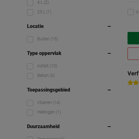
4 L
(2)
25 L
(1)
V
Locatie
Buiten
(15)
Type oppervlak
Asfalt
(10)
Verf
Beton
(5)
Toepassingsgebied
Vloeren
(14)
Hellingen
(1)
Duurzaamheid