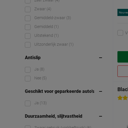
Zeer zwaar
(4)
Zwaar
(4)
Nouve
Gemiddeld-zwaar
(3)
Gemiddeld
(1)
V
Uitstekend
(1)
Uitzonderlijk zwaar
(1)
Antislip
Ja
(8)
Nee
(5)
Blac
Geschikt voor geparkeerde auto’s
Ja
(13)
Duurzaamheid, slijtvastheid
Zwaar gebruik (vorkheftruck)
(6)