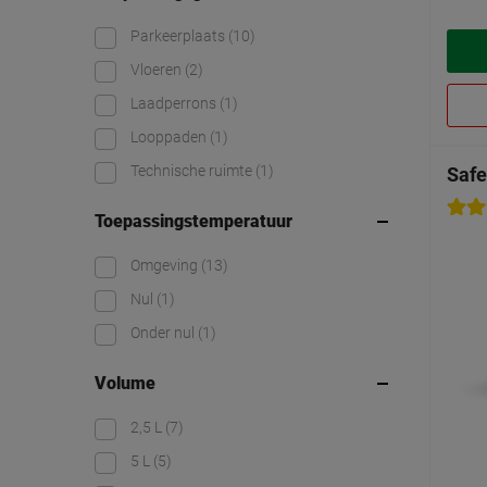
Parkeerplaats
(10)
Vloeren
(2)
Laadperrons
(1)
Looppaden
(1)
Technische ruimte
(1)
Safe
Toepassingstemperatuur
Omgeving
(13)
Nul
(1)
Onder nul
(1)
Volume
2,5 L
(7)
5 L
(5)