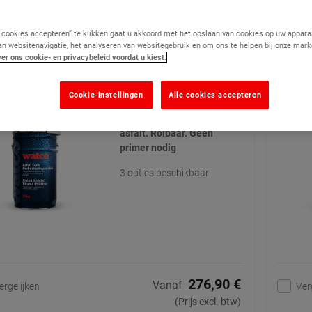
n 15 op 15
e cookies accepteren” te klikken gaat u akkoord met het opslaan van cookies op uw appara
an websitenavigatie, het analyseren van websitegebruik en om ons te helpen bij onze mark
lt fijne herbestratingsmiddel
Verf V
er ons cookie- en privacybeleid voordat u kiest.
(11)
Cookie-instellingen
Alle cookies accepteren
Dicht en herstelt
beschadigd en versleten
asfalt. Rolbaar. Geen
primer nodig
3 opties beschikbaar
276,90 €
Vanaf
ergelijken
Ver
(Prijs excl. btw)