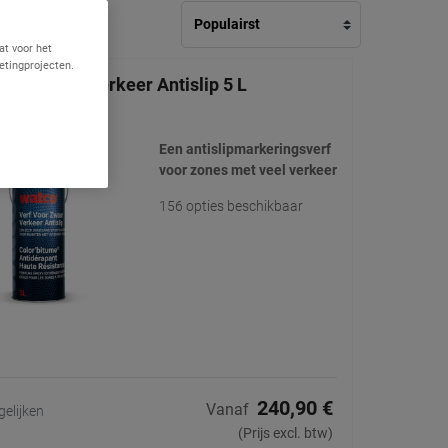
at voor het
etingprojecten.
oor Zwaar Verkeer Antislip 5 L
(23)
Een antislipmarkeringsverf
voor zones met veel verkeer
156 opties beschikbaar
240,90 €
Vanaf
gelijken
(Prijs excl. btw)