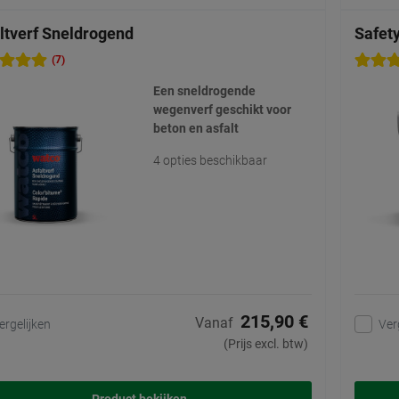
ltverf Sneldrogend
Safet
(7)
Een sneldrogende
wegenverf geschikt voor
beton en asfalt
4 opties beschikbaar
215,90 €
Vanaf
ergelijken
Ver
(Prijs excl. btw)