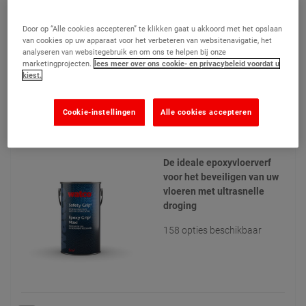
Door op “Alle cookies accepteren” te klikken gaat u akkoord met het opslaan
van cookies op uw apparaat voor het verbeteren van websitenavigatie, het
Product bekijken
analyseren van websitegebruik en om ons te helpen bij onze
marketingprojecten.
lees meer over ons cookie- en privacybeleid voordat u
Toevoegen aan mijn offertes
kiest.
Cookie-instellingen
Alle cookies accepteren
Safety Grip - Epoxy Antislip Grof
(21)
De ideale epoxyvloerverf
voor het beveiligen van uw
vloeren met ultrasnelle
droging
158 opties beschikbaar