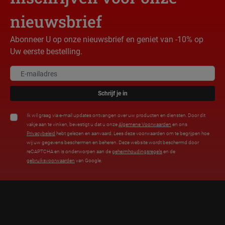
nieuwsbrief
Abonneer U op onze nieuwsbrief en geniet van -10% op
Uw eerste bestelling.
Schrijf je in
Ik wil graag via e-mail updates ontvangen over uw producten en diensten. Door dit
vakje aan te vinken, bevestigt u dat u onze
Algemene Voorwaarden
en ons
Privacybeleid
hebt gelezen en aanvaard. Lees deze voorwaarden om te begrijpen hoe
wij uw gegevens beschermen en beheren. Deze website wordt beschermd door
reCAPTCHA en is onderworpen aan de
geheimhoudingsregels
en de
gebruiksvoorwaarden
van Google.