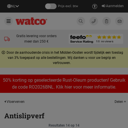
Aanmelden
NL
Prijs excl. btw
Gratis levering voor orders
meer dan 250 €
Door de aanhoudende crisis in het Midden-Oosten wordt tijdelijk een toeslag
van 3% toegepast op alle bestellingen. Wij danken u voor uw begrip en
vertrouwen.
50% korting op geselecteerde Rust‑Oleum producten! Gebruik
de code RO2026BNL. Klik hier voor meer informatie.
Delen +
Vloerverven
Antislipverf
Resultaten 14 op 14