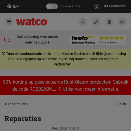
Aanmelden
NL
Prijs excl. btw
Gratis levering voor orders
meer dan 250 €
Door de aanhoudende crisis in het Midden-Oosten wordt tijdelijk een toeslag
van 3% toegepast op alle bestellingen. Wij danken u voor uw begrip en
vertrouwen.
50% korting op geselecteerde Rust‑Oleum producten! Gebruik
de code RO2026BNL. Klik hier voor meer informatie.
Delen +
Binnenmuren
Reparaties
Resultaten 3 op 3