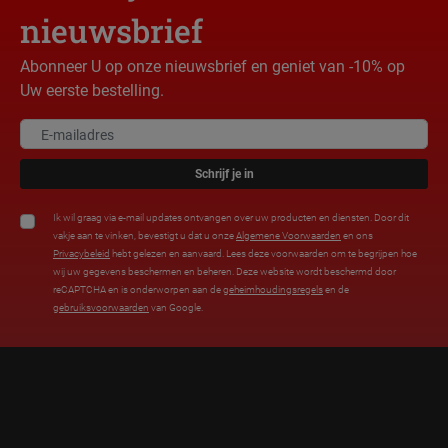
nieuwsbrief
Abonneer U op onze nieuwsbrief en geniet van -10% op
Uw eerste bestelling.
Schrijf je in
Ik wil graag via e-mail updates ontvangen over uw producten en diensten. Door dit
vakje aan te vinken, bevestigt u dat u onze
Algemene Voorwaarden
en ons
Privacybeleid
hebt gelezen en aanvaard. Lees deze voorwaarden om te begrijpen hoe
wij uw gegevens beschermen en beheren. Deze website wordt beschermd door
reCAPTCHA en is onderworpen aan de
geheimhoudingsregels
en de
gebruiksvoorwaarden
van Google.