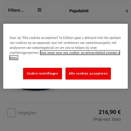
Filters ...
Concrex Verticaal
(13)
Door op “Alle cookies accepteren” te klikken gaat u akkoord met het opslaan
van cookies op uw apparaat voor het verbeteren van websitenavigatie, het
Permanente reparaties aan
analyseren van websitegebruik en om ons te helpen bij onze
marketingprojecten.
lees meer over ons cookie- en privacybeleid voordat u
verticale oppervlakken,
kiest.
betonnen pilaren, dorpels,
lateien en balken
Cookie-instellingen
Alle cookies accepteren
216,90 €
Vergelijken
(Prijs excl. btw)