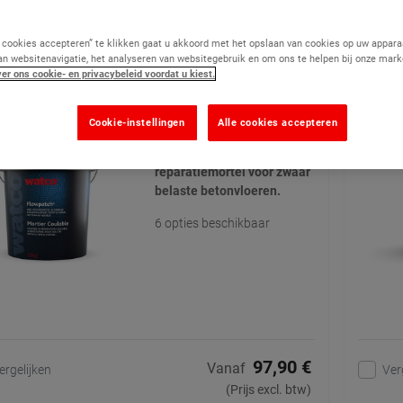
n 1 - 24 op 27
e cookies accepteren” te klikken gaat u akkoord met het opslaan van cookies op uw appara
an websitenavigatie, het analyseren van websitegebruik en om ons te helpen bij onze mark
patch - Gietbare Reparatiemortel
Asphal
er ons cookie- en privacybeleid voordat u kiest.
(105)
Cookie-instellingen
Alle cookies accepteren
Snel uithardende,
vezelversterkte
reparatiemortel voor zwaar
belaste betonvloeren.
6 opties beschikbaar
97,90 €
Vanaf
ergelijken
Ver
(Prijs excl. btw)