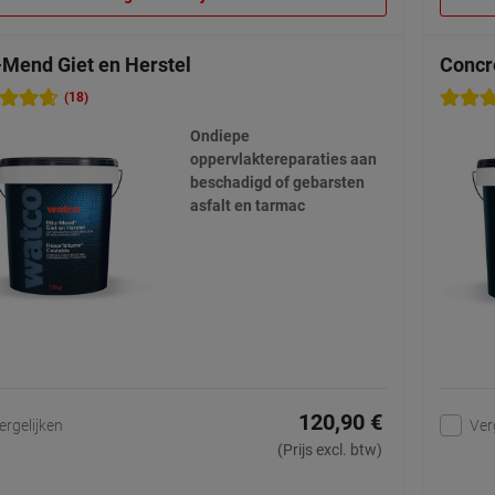
-Mend Giet en Herstel
Concr
(18)
Ondiepe
oppervlaktereparaties aan
beschadigd of gebarsten
asfalt en tarmac
120,90 €
ergelijken
Ver
(Prijs excl. btw)