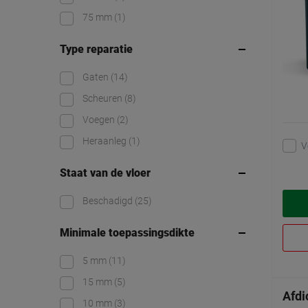
75 mm
(1)
Type reparatie
Gaten
(14)
Scheuren
(8)
Voegen
(2)
Heraanleg
(1)
V
Staat van de vloer
Beschadigd
(25)
Minimale toepassingsdikte
5 mm
(11)
15 mm
(5)
Afdi
10 mm
(3)