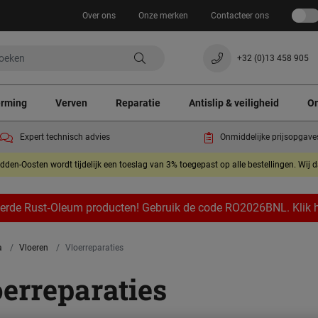
Over ons
Onze merken
Contacteer ons
+32 (0)13 458 905
erming
Verven
Reparatie
Antislip & veiligheid
On
Expert technisch advies
Onmiddelijke prijsopgave
dden-Oosten wordt tijdelijk een toeslag van 3% toegepast op alle bestellingen. Wij 
eerde Rust‑Oleum producten! Gebruik de code RO2026BNL. Klik hi
a
Vloeren
Vloerreparaties
erreparaties