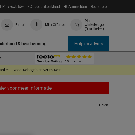
Prijs excl. btw
Toegankelijkheid
Aanmelden
Registreren
Mijn
E-mail
Mijn Offertes
winkelwagen
(0 artikelen)
derhoud & bescherming
Hulp en advies
s
danken u voor uw begrip en vertrouwen.
er voor meer informatie.
Delen +