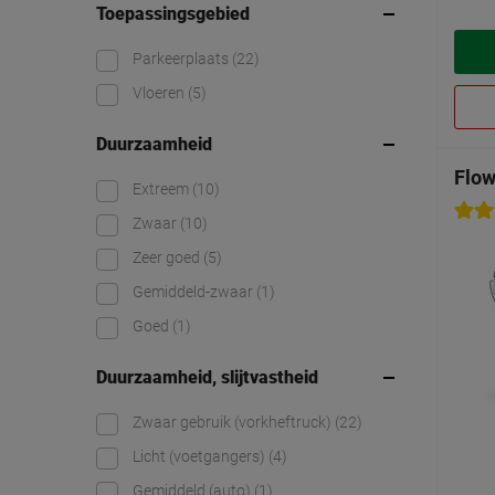
Toepassingsgebied
Parkeerplaats
(22)
Vloeren
(5)
Duurzaamheid
Flow
Extreem
(10)
Zwaar
(10)
Zeer goed
(5)
Gemiddeld-zwaar
(1)
Goed
(1)
Duurzaamheid, slijtvastheid
Zwaar gebruik (vorkheftruck)
(22)
Licht (voetgangers)
(4)
Gemiddeld (auto)
(1)