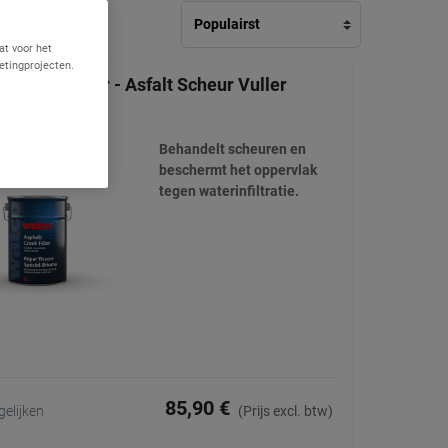
at voor het
etingprojecten.
t Crack Filler - Asfalt Scheur Vuller
(176)
Behandelt scheuren en
beschermt het oppervlak
tegen waterinfiltratie.
85,90 €
gelijken
(Prijs excl. btw)