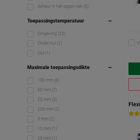
Scheur in het oppervlak
(5)
Toepassingstemperatuur
Omgeving
(22)
V
Onder nul
(2)
Nul
(1)
Maximale toepassingsdikte
100 mm
(8)
50 mm
(7)
25 mm
(3)
Flex
200 mm
(2)
5 mm
(2)
10 mm
(1)
20 mm
(1)