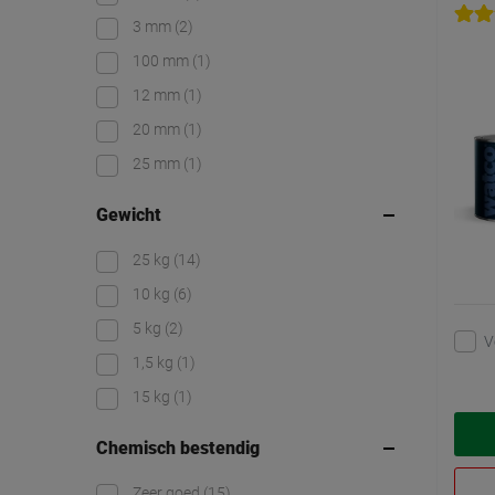
3 mm
(2)
100 mm
(1)
12 mm
(1)
20 mm
(1)
25 mm
(1)
Gewicht
25 kg
(14)
10 kg
(6)
5 kg
(2)
V
1,5 kg
(1)
15 kg
(1)
Chemisch bestendig
Zeer goed
(15)