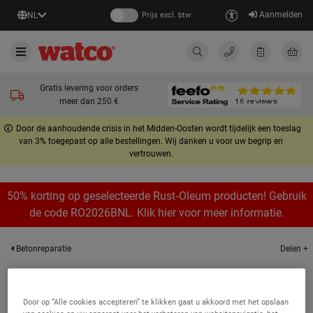
Aanmelden
NL
Prijs excl. btw
Gratis levering voor orders
meer dan 250 €
Door de aanhoudende crisis in het Midden-Oosten wordt tijdelijk een toeslag
van 3% toegepast op alle bestellingen. Wij danken u voor uw begrip en
vertrouwen.
50% korting op geselecteerde Rust‑Oleum producten! Gebruik
de code RO2026BNL. Klik hier voor meer informatie.
Delen +
Betonreparatie
Coatings & herstelwerken
Door op “Alle cookies accepteren” te klikken gaat u akkoord met het opslaan
Resultaten 1 op 1