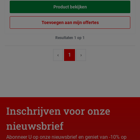
Product bekijken
Toevoegen aan mijn offertes
Resultaten 1 op 1
‹
1
›
Inschrijven voor onze
nieuwsbrief
Abonneer U op onze nieuwsbrief en geniet van -10% op