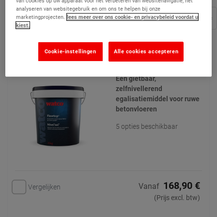
van cookies op uw apparaat voor het verbeteren van websitenavigatie, het
analyseren van websitegebruik en om ons te helpen bij onze
Filters ...
marketingprojecten.
lees meer over ons cookie- en privacybeleid voordat u
kiest.
Flowtop - Gietbaar Reparatiemortel
Cookie-instellingen
Alle cookies accepteren
(16)
Een gietbaar,
zelfnivellerend
egalisatiemiddel voor ruwe
betonvloeren
5 opties beschikbaar
168,90 €
Vanaf
Vergelijken
(Prijs excl. btw)