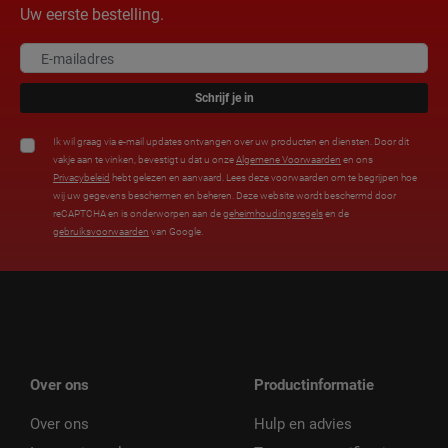
Uw eerste bestelling.
Schrijf je in
Ik wil graag via e-mail updates ontvangen over uw producten en diensten. Door dit
vakje aan te vinken, bevestigt u dat u onze
Algemene Voorwaarden
en ons
Privacybeleid
hebt gelezen en aanvaard. Lees deze voorwaarden om te begrijpen hoe
wij uw gegevens beschermen en beheren. Deze website wordt beschermd door
reCAPTCHA en is onderworpen aan de
geheimhoudingsregels
en de
gebruiksvoorwaarden
van Google.
Over ons
Productinformatie
Over ons
Hulp en advies