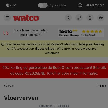
Aanmelden
NL
Prijs excl. btw
Gratis levering voor orders
meer dan 250 €
Door de aanhoudende crisis in het Midden-Oosten wordt tijdelijk een toeslag
van 3% toegepast op alle bestellingen. Wij danken u voor uw begrip en
vertrouwen.
50% korting op geselecteerde Rust‑Oleum producten! Gebruik
de code RO2026BNL. Klik hier voor meer informatie.
Delen +
Verven
Vloerverven
Resultaten 1 - 24 op 61