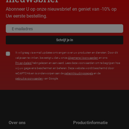
Abonneer U op onze nieuwsbrief en geniet van -10% op
Uw eerste bestelling.
Schrijf je in
Ik wil graag via e-mail updates ontvangen over uw producten en diensten. Door dit
vakje aan te vinken, bevestigt u dat u onze
Algemene Voorwaarden
en ons
Privacybeleid
hebt gelezen en aanvaard. Lees deze voorwaarden om te begrijpen hoe
wij uw gegevens beschermen en beheren. Deze website wordt beschermd door
reCAPTCHA en is onderworpen aan de
geheimhoudingsregels
en de
gebruiksvoorwaarden
van Google.
Over ons
Productinformatie