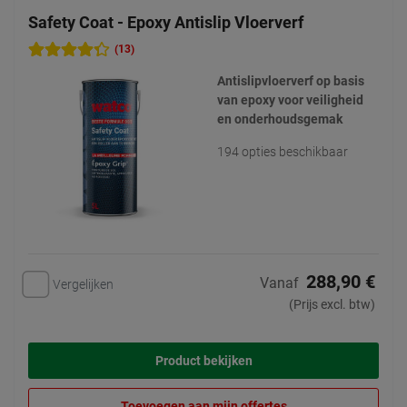
Safety Coat - Epoxy Antislip Vloerverf
(13)
Antislipvloerverf op basis
van epoxy voor veiligheid
en onderhoudsgemak
194 opties beschikbaar
288,90 €
Vanaf
Vergelijken
(Prijs excl. btw)
Product bekijken
Toevoegen aan mijn offertes