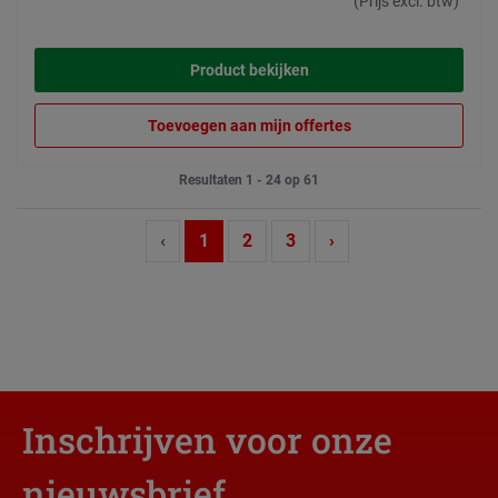
(Prijs excl. btw)
Product bekijken
Toevoegen aan mijn offertes
Resultaten 1 - 24 op 61
‹
1
2
3
›
Inschrijven voor onze
nieuwsbrief