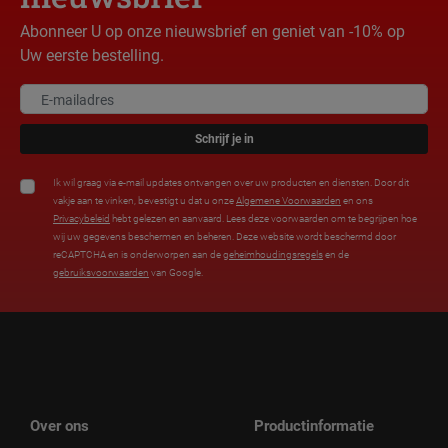
Abonneer U op onze nieuwsbrief en geniet van -10% op
Uw eerste bestelling.
Schrijf je in
Ik wil graag via e-mail updates ontvangen over uw producten en diensten. Door dit
vakje aan te vinken, bevestigt u dat u onze
Algemene Voorwaarden
en ons
Privacybeleid
hebt gelezen en aanvaard. Lees deze voorwaarden om te begrijpen hoe
wij uw gegevens beschermen en beheren. Deze website wordt beschermd door
reCAPTCHA en is onderworpen aan de
geheimhoudingsregels
en de
gebruiksvoorwaarden
van Google.
Over ons
Productinformatie