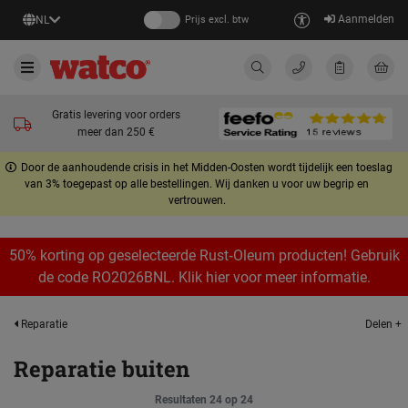
Aanmelden
NL
Prijs excl. btw
Gratis levering voor orders
meer dan 250 €
Door de aanhoudende crisis in het Midden-Oosten wordt tijdelijk een toeslag
van 3% toegepast op alle bestellingen. Wij danken u voor uw begrip en
vertrouwen.
50% korting op geselecteerde Rust‑Oleum producten! Gebruik
de code RO2026BNL. Klik hier voor meer informatie.
Delen +
Reparatie
Reparatie buiten
Resultaten 24 op 24