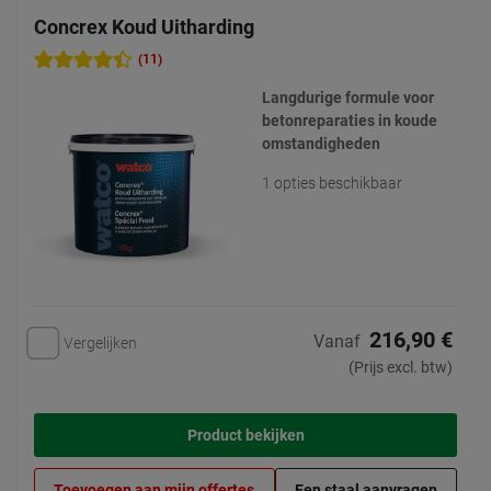
Concrex Koud Uitharding
(11)
Langdurige formule voor
betonreparaties in koude
omstandigheden
1 opties beschikbaar
216,90 €
Vanaf
Vergelijken
(Prijs excl. btw)
Product bekijken
Toevoegen aan mijn offertes
Een staal aanvragen