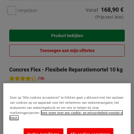
168,90 €
Vanaf
Vergelijken
(Prijs excl. btw)
Product bekijken
Toevoegen aan mijn offertes
Concrex Flex - Flexibele Reparatiemortel 10 kg
(18)
Schok- en
scheurbestendige flexibele
Door op “Alle cookies accepteren” te klikken gaat u akkoord met het opslaan
reparatiemortel
van cookies op uw apparaat voor het verbeteren van websitenavigatie, het
analyseren van websitegebruik en om ons te helpen bij onze
marketingprojecten.
lees meer over ons cookie- en privacybeleid voordat u
kiest.
Cookie-instellingen
Alle cookies accepteren