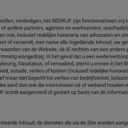
llen, verdedigen, het BEDRIJF zijn functionarissen vrij 
s of andere partners, agenten en werknemers, onschadelijk
 ook, inclusief redelijke honoraria van advocaten en and
ndient of verzendt, met name alle Ingediende Inhoud, uw g
waarden van de Website, de IE-rechten van een andere par
chtmatig wangedrag. In het geval dat u een wederverkoopce
wkeurig, frauduleus, of verouderd, stemt u ermee in het 
kheid, schade, verlies of kosten (inclusief redelijke hono
ef maar niet beperkt tot verlies van bedrijfswinst, belasti
e aard dan ook die voortvloeien uit of verband houden m
JF wordt aangevoerd of gestart op basis van de informatie
centieerde Inhoud, de diensten die via de Site worden aan