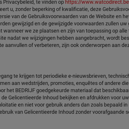
 Privacybeleid, te vinden op
https://www.watcodirect.be
eert u, zonder beperking of kwalificatie, deze Gebruiks
versie van de Gebruiksvoorwaarden van de Website en het 
worden gewijzigd en de gewijzigde voorwaarden zullen uw
t wanneer we ze plaatsen en zijn van toepassing op alle 
Site nadat we wijzigingen hebben aangebracht, wordt be
Site aanvullen of verbeteren, zijn ook onderworpen aan 
egang te krijgen tot periodieke e-nieuwsbrieven, technis
 nemen aan wedstrijden, promoties, enquêtes of andere di
 door het BEDRIJF goedgekeurde materiaal dat beschikbaar
de Gelicentieerde Inhoud bekijken en afdrukken voor uw 
oitatie en niet voor gebruik anders dan zoals bepaald 
gebruik van Gelicentieerde Inhoud zonder voorafgaande s