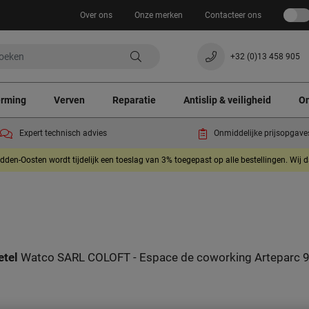
Over ons
Onze merken
Contacteer ons
+32 (0)13 458 905
erming
Verven
Reparatie
Antislip & veiligheid
On
Expert technisch advies
Onmiddelijke prijsopgave
dden-Oosten wordt tijdelijk een toeslag van 3% toegepast op alle bestellingen. Wij 
etel
Watco SARL COLOFT - Espace de coworking Arteparc 9