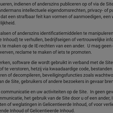
eren, indienen of anderszins publiceren op of via de Site d
ndermans intellectuele eigendomsrechten, privacy- of pu
of dat een strafbaar feit kan vormen of aanmoedigen, ee
ijkheid.
alsen of anderszins identificatiemiddelen te manipuleren
e Inhoud) te verhullen, bedrijfseigen of vertrouwelijke i
uk te maken op de IE-rechten van een ander. U mag geen
 werven, reclame te maken of iets te promoten.
werken, software die wordt gebruikt in verband met de Sit
 of te verstoren, hetzij via kwaadaardige code, bestande
en of decompileren, beveiligingsfuncties zoals wachtwoo
an de Site, gebruikers of andere bezoekers in gevaar bren
 communicatie en uw activiteiten op de Site. In geen geva
ommunicatie, het gebruik van de Site door u of een ander,
uten of weglatingen in Gelicentieerde Inhoud, of voor ver
ende Inhoud of Gelicentieerde Inhoud.