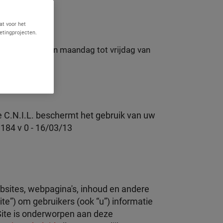
at voor het
etingprojecten.
13 458 905
(
van maandag tot vrijdag van
amazon.com
De C.N.I.L. beschermt het gebruik van uw
184 v 0 - 16/03/13
sites, webpagina's, inhoud en andere
e”) om gebruikers (ook “u”) informatie
Site is onderworpen aan deze