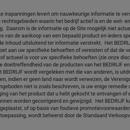
e inspanningen levert om nauwkeurige informatie te ver
echtsgebieden waarin het bedrijf actief is en de wet- en
g. Daarom is de informatie op de Site mogelijk niet actu
oces van de aankoop van een bepaald product en ieders s
de Inhoud uitsluitend ter informatie verstrekt. Het BEDR
oet aan uw specifieke behoeften of vereisten of dat de v
of actueel is voor uw specifieke behoeften (zie onze disc
 de doeltreffendheid van de producten van het BEDRIJF en
 BEDRIJF wordt vergeleken met die van anderen, is uitdru
 en, indien er geen land naar wordt verwezen, de Verenig
ngeboden niet is zoals beschreven, is uw enige remedie om
ing van het product dat u hebt gekocht te ontvangen of ee
kunnen worden gecorrigeerd en gewijzigd. Het BEDRIJF k
n geplaatst, of op basis van foutieve promotievoorwaarden,
van toepassing, wordt beheerst door de Standaard Verko