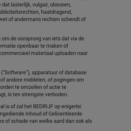
at lasterlijk, vulgair, obsceen,
bliciteitsrechten, haatdragend,
n wet of andermans rechten schendt of
 om de oorsprong van iets dat via de
nformatie openbaar te maken of
 commercieel materiaal uploaden naar
e (“Software”), apparatuur of database
n of andere middelen, of pogingen om
rden te omzeilen of actie te
gt, is ten strengste verboden.
l is of zal het BEDRIJF op enigerlei
 Ingediende Inhoud of Gelicentieerde
lies of schade van welke aard dan ook als