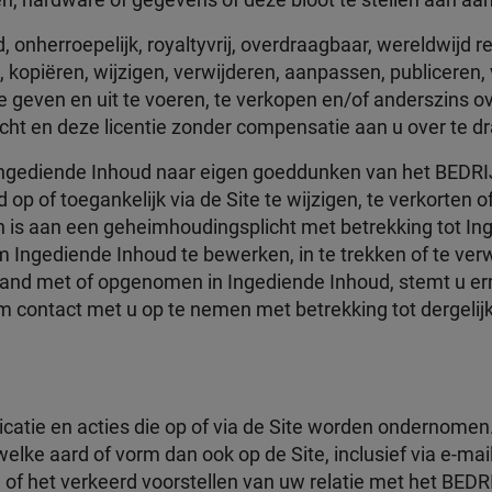
, hardware of gegevens of deze bloot te stellen aan aanva
onherroepelijk, royaltyvrij, overdraagbaar, wereldwijd r
, kopiëren, wijzigen, verwijderen, aanpassen, publiceren,
te geven en uit te voeren, te verkopen en/of anderszins 
ht en deze licentie zonder compensatie aan u over te dr
Ingediende Inhoud naar eigen goeddunken van het BEDRIJ
op of toegankelijk via de Site te wijzigen, te verkorten o
 is aan een geheimhoudingsplicht met betrekking tot Ing
om Ingediende Inhoud te bewerken, in te trekken of te ver
and met of opgenomen in Ingediende Inhoud, stemt u erm
 contact met u op te nemen met betrekking tot dergelij
atie en acties die op of via de Site worden ondernomen
welke aard of vorm dan ook op de Site, inclusief via e-mail
 of het verkeerd voorstellen van uw relatie met het BED