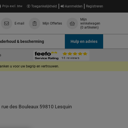
Prijs excl. btw
Toegankelijkheid
Aanmelden
Registreren
Mijn
E-mail
Mijn Offertes
winkelwagen
(0 artikelen)
derhoud & bescherming
Hulp en advies
s
danken u voor uw begrip en vertrouwen.
 rue des Bouleaux 59810 Lesquin