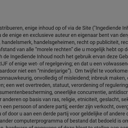
stribueren, enige inhoud op of via de Site ("Ingediende In
 u de enige en exclusieve auteur en eigenaar bent van der
, handelsmerk, handelsgeheimen, recht op publiciteit, r
afstand van alle “morele rechten” die u mogelijk hebt op d
ch de Ingediende Inhoud noch het gebruik ervan deze Ge
JF of enige wet- of regelgeving; en dat u een volwassene 
ardoor niet een “minderjarige”). Om twijfel te voorkomen
 onnauwkeurig, onvolledig of misleidend; inbreuk maken,
 een wet overtreden, statuut, verordening of regulering (
sumentenbescherming, oneerlijke concurrentie, antidiscrimi
nderen op basis van ras, religie, etniciteit, geslacht, sek
 een persoon of andere partij; eerder zijn verkocht, over
 u of door u aan een derde partij voor geldelijke of ande
 ander computerprogramma of bestand dat bedoeld is om