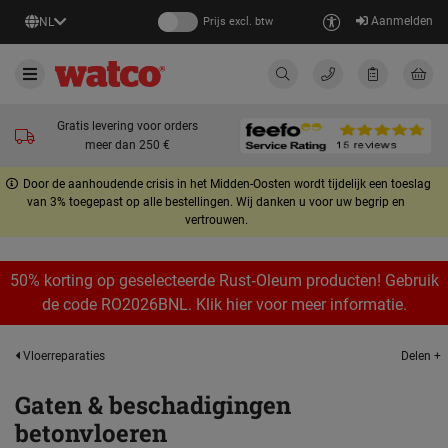
Aanmelden
NL
Prijs excl. btw
Gratis levering voor orders
meer dan 250 €
Door de aanhoudende crisis in het Midden-Oosten wordt tijdelijk een toeslag
van 3% toegepast op alle bestellingen. Wij danken u voor uw begrip en
vertrouwen.
50% korting op geselecteerde Rust‑Oleum producten! Gebruik
de code RO2026BNL. Klik hier voor meer informatie.
Delen +
Vloerreparaties
Gaten & beschadigingen
betonvloeren