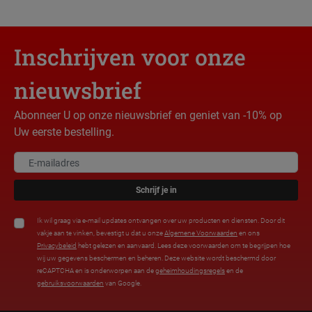
Inschrijven voor onze
nieuwsbrief
Abonneer U op onze nieuwsbrief en geniet van -10% op
Uw eerste bestelling.
Schrijf je in
Ik wil graag via e-mail updates ontvangen over uw producten en diensten. Door dit
vakje aan te vinken, bevestigt u dat u onze
Algemene Voorwaarden
en ons
Privacybeleid
hebt gelezen en aanvaard. Lees deze voorwaarden om te begrijpen hoe
wij uw gegevens beschermen en beheren. Deze website wordt beschermd door
reCAPTCHA en is onderworpen aan de
geheimhoudingsregels
en de
gebruiksvoorwaarden
van Google.