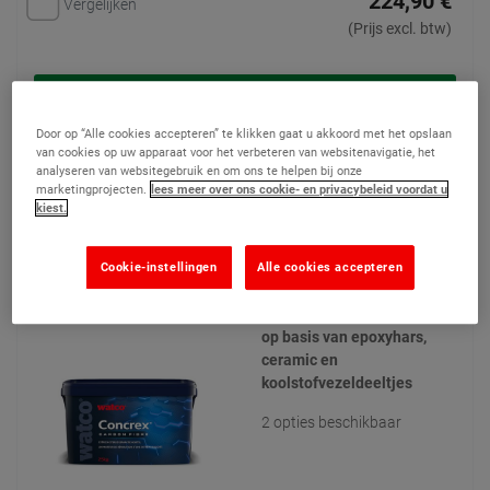
224,90 €
Vergelijken
(Prijs excl. btw)
Product bekijken
Door op “Alle cookies accepteren” te klikken gaat u akkoord met het opslaan
Toevoegen aan mijn offertes
van cookies op uw apparaat voor het verbeteren van websitenavigatie, het
analyseren van websitegebruik en om ons te helpen bij onze
marketingprojecten.
lees meer over ons cookie- en privacybeleid voordat u
kiest.
Concrex® Carbon Fibre - Epoxy
Reparatiemortel
Cookie-instellingen
Alle cookies accepteren
(84)
Reparatiemortel voor beton
op basis van epoxyhars,
ceramic en
koolstofvezeldeeltjes
2 opties beschikbaar