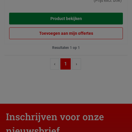
(Prijs excl. btw)
Product bekijken
Toevoegen aan mijn offertes
Resultaten 1 op 1
‹
1
›
Inschrijven voor onze
nieuwsbrief