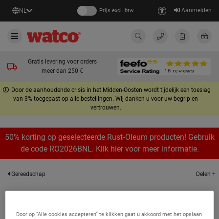
Aanmelden
NL
Prijs excl. btw
Gratis levering voor orders
meer dan 250 €
Door de aanhoudende crisis in het Midden-Oosten wordt tijdelijk een toeslag
van 3% toegepast op alle bestellingen. Wij danken u voor uw begrip en
vertrouwen.
50% korting op geselecteerde Rust‑Oleum producten! Gebruik
de code RO2026BNL. Klik hier voor meer informatie.
Delen +
Gereedschap
Troffels & pleistertroffels
Door op “Alle cookies accepteren” te klikken gaat u akkoord met het opslaan
Resultaten 1 op 1