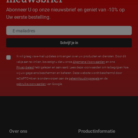
Abonneer U op onze nieuwsbrief en geniet van -10% op
Uw eerste bestelling.
Schrijf je in
Ik wil graag via e-mail updates ontvangen over uw producten en diensten. Door dit
vakje aan te vinken, bevestigt u dat u onze
Algemene Voorwaarden
en ons
Privacybeleid
hebt gelezen en aanvaard. Lees deze voorwaarden om te begrijpen hoe
wij uw gegevens beschermen en beheren. Deze website wordt beschermd door
reCAPTCHA en is onderworpen aan de
geheimhoudingsregels
en de
gebruiksvoorwaarden
van Google.
Over ons
Productinformatie