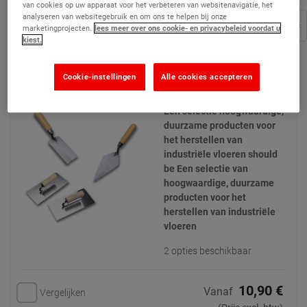
van cookies op uw apparaat voor het verbeteren van websitenavigatie, het
analyseren van websitegebruik en om ons te helpen bij onze
Filters ...
marketingprojecten.
lees meer over ons cookie- en privacybeleid voordat u
kiest.
Troffel & Stalen spaan
Cookie-instellingen
Alle cookies accepteren
(15)
Een selectie hoogwaardige,
duurzame producten voor
het herstellen van
industriële vloeren should
be Een selectie van
hoogwaardige, duurzame
producten voor het
herstellen van industriële
vloeren
2 opties beschikbaar
10,90 €
Vanaf
Vergelijken