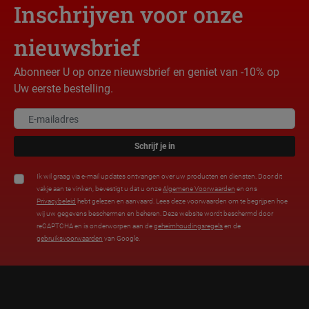
Inschrijven voor onze
nieuwsbrief
Abonneer U op onze nieuwsbrief en geniet van -10% op
Uw eerste bestelling.
Schrijf je in
Ik wil graag via e-mail updates ontvangen over uw producten en diensten. Door dit
vakje aan te vinken, bevestigt u dat u onze
Algemene Voorwaarden
en ons
Privacybeleid
hebt gelezen en aanvaard. Lees deze voorwaarden om te begrijpen hoe
wij uw gegevens beschermen en beheren. Deze website wordt beschermd door
reCAPTCHA en is onderworpen aan de
geheimhoudingsregels
en de
gebruiksvoorwaarden
van Google.