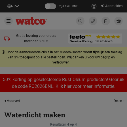
Aanmelden
NL
Prijs excl. btw
Gratis levering voor orders
meer dan 250 €
Door de aanhoudende crisis in het Midden-Oosten wordt tijdelijk een toeslag
van 3% toegepast op alle bestellingen. Wij danken u voor uw begrip en
vertrouwen.
50% korting op geselecteerde Rust‑Oleum producten! Gebruik
de code RO2026BNL. Klik hier voor meer informatie.
Delen +
Muurverf
Waterdicht maken
Resultaten 4 op 4