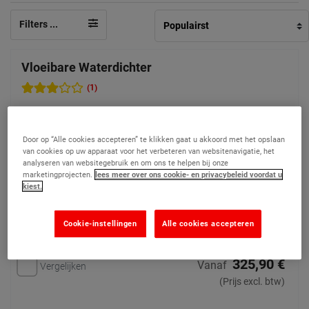
Filters ...
Vloeibare Waterdichter
(1)
Grondige waterdichte
bescherming voor vloeren.
Door op “Alle cookies accepteren” te klikken gaat u akkoord met het opslaan
1 opties beschikbaar
van cookies op uw apparaat voor het verbeteren van websitenavigatie, het
analyseren van websitegebruik en om ons te helpen bij onze
marketingprojecten.
lees meer over ons cookie- en privacybeleid voordat u
kiest.
Cookie-instellingen
Alle cookies accepteren
325,90 €
Vanaf
Vergelijken
(Prijs excl. btw)