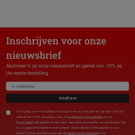
Inschrijven voor onze
nieuwsbrief
Abonneer U op onze nieuwsbrief en geniet van -10% op
Uw eerste bestelling.
Schrijf je in
Ik wil graag via e-mail updates ontvangen over uw producten en diensten. Door dit
vakje aan te vinken, bevestigt u dat u onze
Algemene Voorwaarden
en ons
Privacybeleid
hebt gelezen en aanvaard. Lees deze voorwaarden om te begrijpen hoe
wij uw gegevens beschermen en beheren. Deze website wordt beschermd door
reCAPTCHA en is onderworpen aan de
geheimhoudingsregels
en de