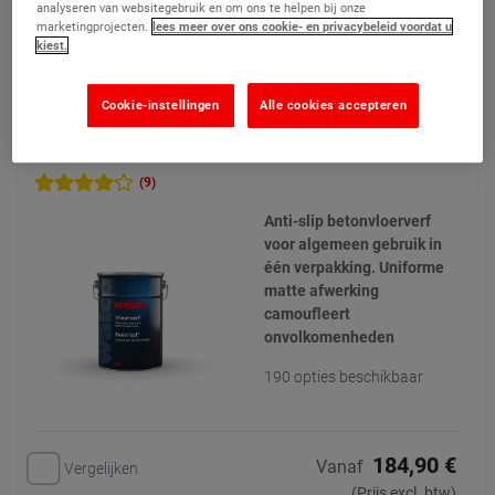
analyseren van websitegebruik en om ons te helpen bij onze
Product bekijken
marketingprojecten.
lees meer over ons cookie- en privacybeleid voordat u
kiest.
Toevoegen aan mijn offertes
Cookie-instellingen
Alle cookies accepteren
Betonvloerverf Mat Antislip
(9)
Anti-slip betonvloerverf
voor algemeen gebruik in
één verpakking. Uniforme
matte afwerking
camoufleert
onvolkomenheden
190 opties beschikbaar
184,90 €
Vanaf
Vergelijken
(Prijs excl. btw)