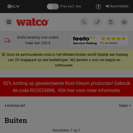
Aanmelden
NL
Prijs excl. btw
Gratis levering voor orders
meer dan 250 €
Door de aanhoudende crisis in het Midden-Oosten wordt tijdelijk een toeslag
van 3% toegepast op alle bestellingen. Wij danken u voor uw begrip en
vertrouwen.
50% korting op geselecteerde Rust‑Oleum producten! Gebruik
de code RO2026BNL. Klik hier voor meer informatie.
Delen +
Antislipverf
Buiten
Resultaten 7 op 7