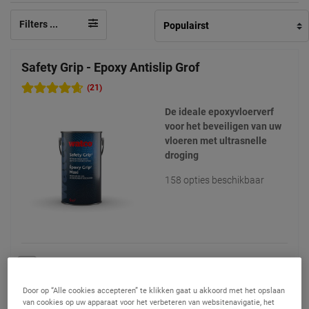
Filters ...
Safety Grip - Epoxy Antislip Grof
(21)
De ideale epoxyvloerverf
voor het beveiligen van uw
vloeren met ultrasnelle
droging
158 opties beschikbaar
245,90 €
Vanaf
Vergelijken
(Prijs excl. btw)
Door op “Alle cookies accepteren” te klikken gaat u akkoord met het opslaan
van cookies op uw apparaat voor het verbeteren van websitenavigatie, het