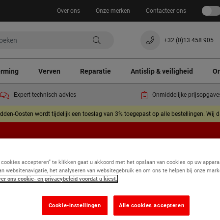
Over ons
Onze merken
Contacteer ons
+32 (0)13 458 905
erming
Verven
Reparatie
Antislip & veiligheid
On
Expert technisch advies
Onmiddelijke prijsopgave
dden-Oosten wordt tijdelijk een toeslag van 3% toegepast op alle bestellingen. Wij 
e cookies accepteren” te klikken gaat u akkoord met het opslaan van cookies op uw appara
an websitenavigatie, het analyseren van websitegebruik en om ons te helpen bij onze mark
er ons cookie- en privacybeleid voordat u kiest.
Cookie-instellingen
Alle cookies accepteren