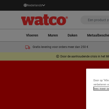
Nederlands
Vloeren
Muren
Daken
Metaalbesch
Gratis levering voor orders meer dan 250 €
Door de aanhoudende crisis in het Mi
Door op “All
verbeteren v
lees meer ov