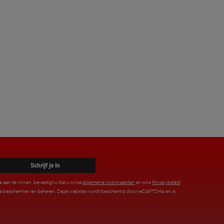
Schrijf je in
e aan te vinken, bevestigt u dat u onze
Algemene Voorwaarden
en ons
Privacybeleid
ens beschermen en beheren. Deze website wordt beschermd door reCAPTCHA en is