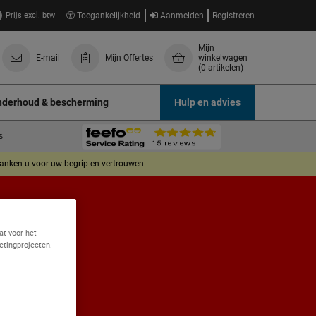
Prijs excl. btw
Toegankelijkheid
Aanmelden
Registreren
Mijn
E-mail
Mijn Offertes
winkelwagen
(0 artikelen)
derhoud & bescherming
Hulp en advies
s
danken u voor uw begrip en vertrouwen.
at voor het
etingprojecten.