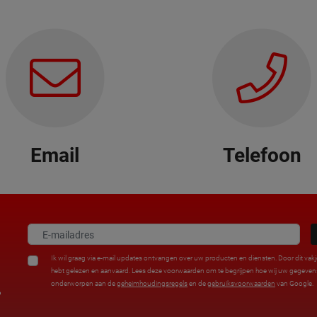
Email
Telefoon
Ik wil graag via e-mail updates ontvangen over uw producten en diensten. Door dit vakj
hebt gelezen en aanvaard. Lees deze voorwaarden om te begrijpen hoe wij uw gegev
onderworpen aan de
geheimhoudingsregels
en de
gebruiksvoorwaarden
van Google.
%