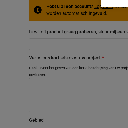
Hebt u al een account?
Log nu in
en besp
worden automatisch ingevuld.
Ik wil dit product graag proberen, stuur mij een 
Vertel ons kort iets over uw project
Dank u voor het geven van een korte beschrijving van uw proj
adviseren.
Gebied