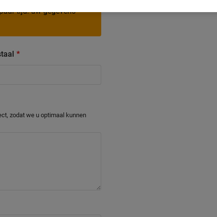
aar tijd: uw gegevens
staal
ect, zodat we u optimaal kunnen