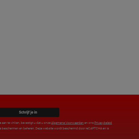
Schrijf je in
e aan te vinken, bevestigt u dat u onze
Algemene Voorwaarden
en ons
Privacybeleid
ens beschermen en beheren. Deze website wordt beschermd door reCAPTCHA en is