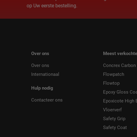
op Uw eerste bestelling.
Over ons
Meest verkochte
Over ons
Concrex Carbon 
Internationaal
Flowpatch
Flowtop
Hulp nodig
Epoxy Gloss Co
Contacteer ons
Epoxicote High 
Vloerverf
Safety Grip
Safety Coat