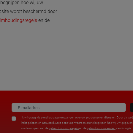
begrijpen hoe wij uw
site wordt beschermd door
imhoudingsregels
en de
Ik wil graag via e-mail updates ontvangen over uw producten en diensten. Door dit vakj
hebt gelezen en aanvaard. Lees deze voorwaarden om te begrijpen hoe wij uw gegev
onderworpen aan de
geheimhoudingsregels
en de
gebruiksvoorwaarden
van Google.
%