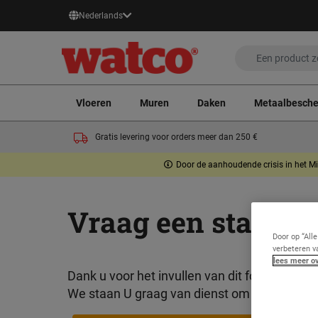
Nederlands
Vloeren
Muren
Daken
Metaalbesch
Gratis levering voor orders meer dan 250 €
Door de aanhoudende crisis in het Mi
Vraag een staal m
Door op “All
verbeteren v
lees meer ov
Dank u voor het invullen van dit formulier 
We staan U graag van dienst
om over uw proj