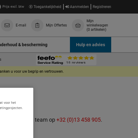
Prijs excl. btw
Toegankelijkheid
Aanmelden
Registreren
Mijn
E-mail
Mijn Offertes
winkelwagen
(0 artikelen)
derhoud & bescherming
Hulp en advies
s
danken u voor uw begrip en vertrouwen.
at voor het
etingprojecten.
 ons deskundige team op
+32 (0)13 458 905
.