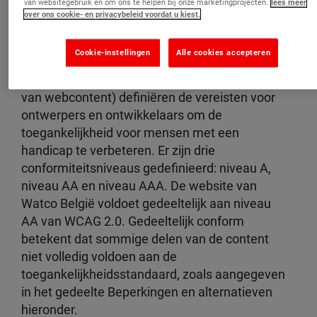
van websitegebruik en om ons te helpen bij onze marketingprojecten.
lees meer
en -verantwoordelijkheden toewijzen.
over ons cookie- en privacybeleid voordat u kiest.
Conformiteitsstatussen
Cookie-instellingen
Alle cookies accepteren
De Web Content Accessibility Guidelines
(WCAG - richtlijnen voor de toegankelijkheid
van webcontent) definiëren de vereisten voor
ontwerpers en ontwikkelaars om de
toegankelijkheid voor mensen met een
handicap te verbeteren. Er zijn drie
conformiteitsniveaus gedefinieerd: niveau A,
niveau AA en niveau AAA. De website van
Watco
België
voldoet gedeeltelijk aan niveau
AA van WCAG 2.0. Gedeeltelijk conform
betekent dat sommige delen van de content
niet volledig voldoen aan de
toegankelijkheidsstandaard, zoals aangegeven
in het gedeelte Beperkingen en alternatieven
hieronder.