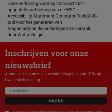
Deze verklaring werd op 20 maart 2021
opgesteld met behulp van de W3C
Accessibility Statement Generator Tool (W3C-
tool voor het genereren van
toegankelijkheidsverklaringen) en vertaald
door Watco
België
.
Inschrijven voor onze
nieuwsbrief
Abonneer U op onze nieuwsbrief en geniet van -10% op
Uw eerste bestelling.
Schrijf je in
Ik wil graag via e-mail updates ontvangen over uw producten en diensten. Door dit