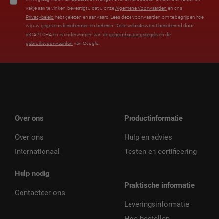
vakje aan te vinken, bevestigt u dat u onze
Algemene Voorwaarden
en ons
Privacybeleid
hebt gelezen en aanvaard. Lees deze voorwaarden om te begrijpen hoe
wij uw gegevens beschermen en beheren. Deze website wordt beschermd door
reCAPTCHA en is onderworpen aan de
geheimhoudingsregels
en de
gebruiksvoorwaarden
van Google.
Over ons
Productinformatie
Over ons
Hulp en advies
Internationaal
Testen en certificering
Hulp nodig
Praktische informatie
Contacteer ons
Leveringsinformatie
Hoe bestellen