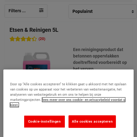
Filters ...
Etsen & Reinigen 5L
(20)
Een reinigingsproduct dat
betonnen oppervlakken
doeltreffend voorbereidt op
het verven
Door op “Alle cookies accepteren” te klikken gaat u akkoord met het opslaan
van cookies op uw apparaat voor het verbeteren van websitenavigatie, het
analyseren van websitegebruik en om ons te helpen bij onze
marketingprojecten.
lees meer over ons cookie- en privacybeleid voordat u
kiest.
76,90 €
Vergelijken
(Prijs excl. btw)
Cookie-instellingen
Alle cookies accepteren