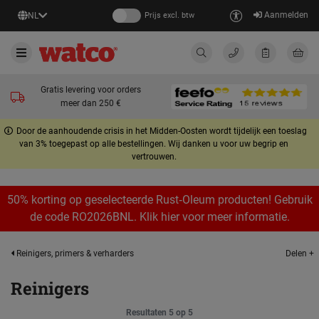
Aanmelden
NL
Prijs excl. btw
Gratis levering voor orders
meer dan 250 €
Door de aanhoudende crisis in het Midden-Oosten wordt tijdelijk een toeslag
van 3% toegepast op alle bestellingen. Wij danken u voor uw begrip en
vertrouwen.
50% korting op geselecteerde Rust‑Oleum producten! Gebruik
de code RO2026BNL. Klik hier voor meer informatie.
Delen +
Reinigers, primers & verharders
Reinigers
Resultaten 5 op 5