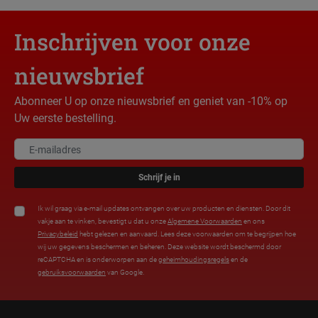
Inschrijven voor onze
nieuwsbrief
Abonneer U op onze nieuwsbrief en geniet van -10% op
Uw eerste bestelling.
Schrijf je in
Ik wil graag via e-mail updates ontvangen over uw producten en diensten. Door dit
vakje aan te vinken, bevestigt u dat u onze
Algemene Voorwaarden
en ons
Privacybeleid
hebt gelezen en aanvaard. Lees deze voorwaarden om te begrijpen hoe
wij uw gegevens beschermen en beheren. Deze website wordt beschermd door
reCAPTCHA en is onderworpen aan de
geheimhoudingsregels
en de
gebruiksvoorwaarden
van Google.