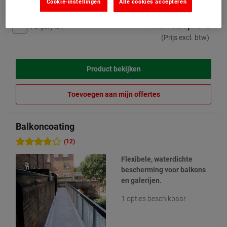
Cookie-instellingen
Alle cookies accepteren
326,90 €
Vanaf
Vergelijken
(Prijs excl. btw)
Product bekijken
Toevoegen aan mijn offertes
Balkoncoating
(12)
Flexibele, waterdichte
bescherming voor balkons
en galerijen.
1 opties beschikbaar