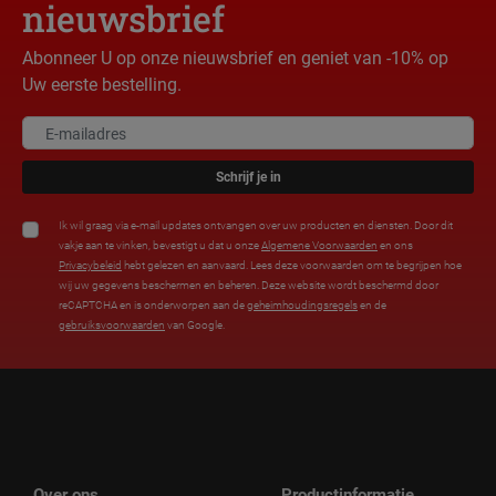
nieuwsbrief
Abonneer U op onze nieuwsbrief en geniet van -10% op
Uw eerste bestelling.
Schrijf je in
Ik wil graag via e-mail updates ontvangen over uw producten en diensten. Door dit
vakje aan te vinken, bevestigt u dat u onze
Algemene Voorwaarden
en ons
Privacybeleid
hebt gelezen en aanvaard. Lees deze voorwaarden om te begrijpen hoe
wij uw gegevens beschermen en beheren. Deze website wordt beschermd door
reCAPTCHA en is onderworpen aan de
geheimhoudingsregels
en de
gebruiksvoorwaarden
van Google.
Over ons
Productinformatie