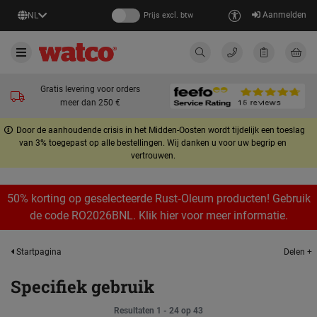
Aanmelden
NL
Prijs excl. btw
Gratis levering voor orders
meer dan 250 €
Door de aanhoudende crisis in het Midden-Oosten wordt tijdelijk een toeslag
van 3% toegepast op alle bestellingen. Wij danken u voor uw begrip en
vertrouwen.
50% korting op geselecteerde Rust‑Oleum producten! Gebruik
de code RO2026BNL. Klik hier voor meer informatie.
Delen +
Startpagina
Specifiek gebruik
Resultaten 1 - 24 op 43