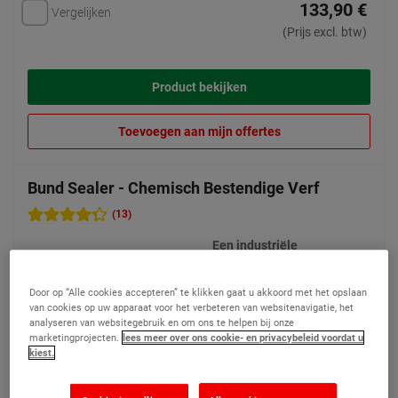
133,90 €
Vergelijken
(Prijs excl. btw)
Product bekijken
Toevoegen aan mijn offertes
Bund Sealer - Chemisch Bestendige Verf
(13)
Een industriële
tweecomponentenverf die
waterdicht is en bestand
Door op “Alle cookies accepteren” te klikken gaat u akkoord met het opslaan
tegen chemische
van cookies op uw apparaat voor het verbeteren van websitenavigatie, het
aantasting
analyseren van websitegebruik en om ons te helpen bij onze
marketingprojecten.
lees meer over ons cookie- en privacybeleid voordat u
2 opties beschikbaar
kiest.